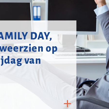
AMILY DAY,
s weerzien op
ijdag van