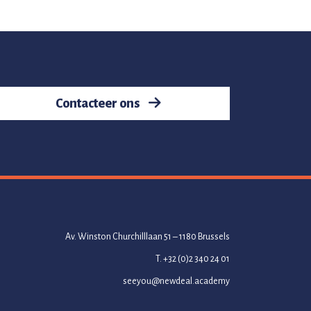
Contacteer ons
Av. Winston Churchilllaan 51 – 1180 Brussels
T. +32 (0)2 340 24 01
seeyou@newdeal.academy