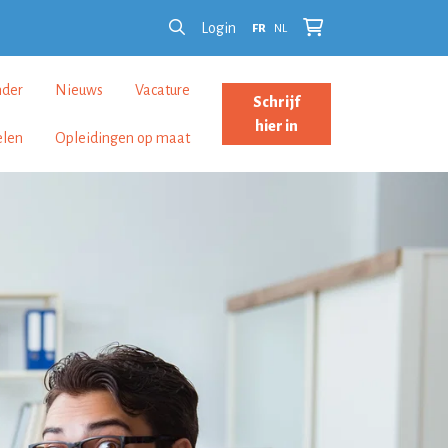
Login
FR
NL
nder
Nieuws
Vacature
Schrijf
hier in
elen
Opleidingen op maat