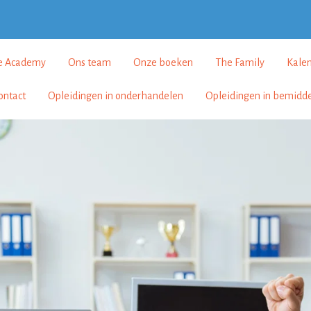
e Academy
Ons team
Onze boeken
The Family
Kale
ontact
Opleidingen in onderhandelen
Opleidingen in bemidd