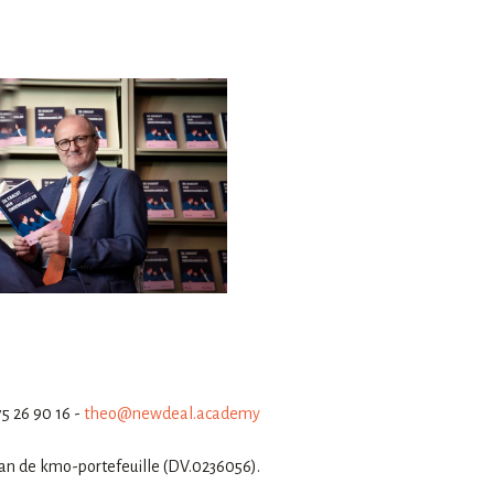
75 26 90 16 -
theo@newdeal.academy
an de kmo-portefeuille (DV.0236056).