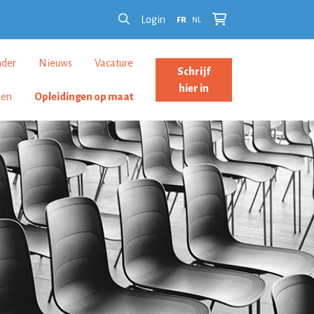
Login
FR
NL
nder
Nieuws
Vacature
Schrijf
hier in
len
Opleidingen op maat