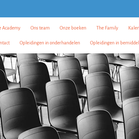
e Academy
Ons team
Onze boeken
The Family
Kale
ntact
Opleidingen in onderhandelen
Opleidingen in bemidde