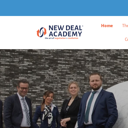
Home
Th
C