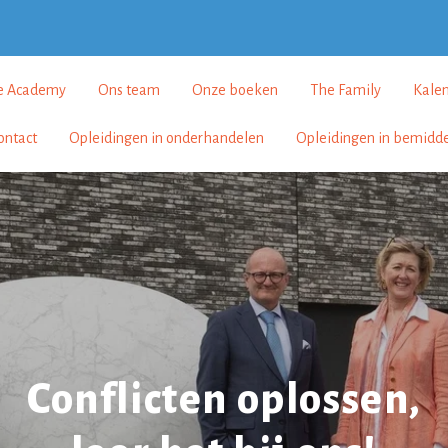
e Academy
Ons team
Onze boeken
The Family
Kale
ontact
Opleidingen in onderhandelen
Opleidingen in bemidd
Conflicten oplossen,