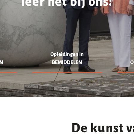
leer het bij ons!
Opleidingen in
N
BEMIDDELEN
O
De kunst 