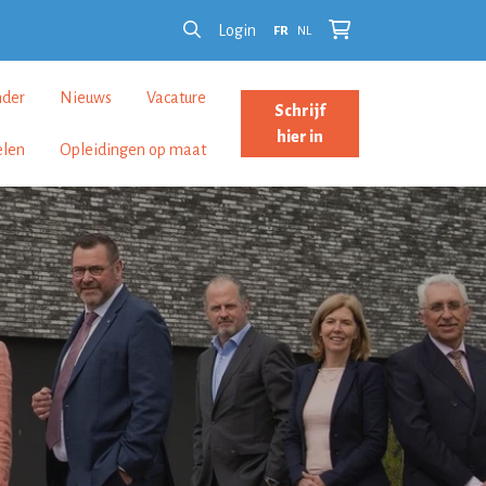
Login
FR
NL
nder
Nieuws
Vacature
Schrijf
hier in
elen
Opleidingen op maat