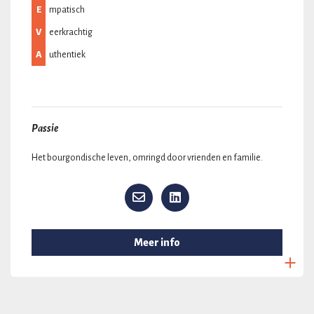
E
mpatisch
V
eerkrachtig
A
uthentiek
Passie
Het bourgondische leven, omringd door vrienden en familie.
Meer info