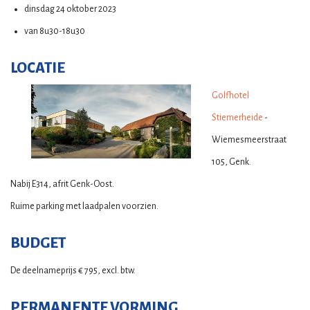
dinsdag 24 oktober 2023
van 8u30-18u30
LOCATIE
Golfhotel
Stiemerheide
-
Wiemesmeerstraat
105, Genk.
Nabij E314, afrit Genk-Oost.
Ruime parking met laadpalen voorzien.
BUDGET
De deelnameprijs € 795, excl. btw.
PERMANENTE VORMING