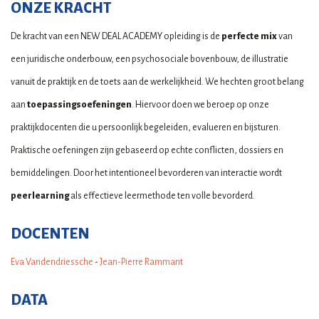
ONZE KRACHT
De kracht van een NEW DEAL ACADEMY opleiding is de
perfecte mix
van
een juridische onderbouw, een psychosociale bovenbouw, de illustratie
vanuit de praktijk en de toets aan de werkelijkheid. We hechten groot belang
aan
toepassingsoefeningen
. Hiervoor doen we beroep op onze
praktijkdocenten die u persoonlijk begeleiden, evalueren en bijsturen.
Praktische oefeningen zijn gebaseerd op echte conflicten, dossiers en
bemiddelingen. Door het intentioneel bevorderen van interactie wordt
peerlearning
als effectieve leermethode ten volle bevorderd.
DOCENTEN
Eva Vandendriessche
-
Jean-Pierre Rammant
DATA