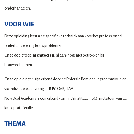
onderhandelen.
VOOR WIE
Deze opleiding leert u de specifieke techniek aan voor het professioneel
onderhandelen bij bouwproblemen.
Onze doelgroep:
architecten
, al dan (nog) niet betrokken bij
bouwproblemen.
Onze opleidingen zijn erkend door de Federale Bemiddelingscommissie en
via individuele aanvraag bij
BIV
, OVB, ITAA, ...
New Deal Academy is een erkend vormingsinstituut (FBC), met steun van de
kmo-portefeuille.
THEMA