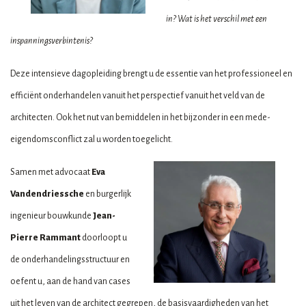
in? Wat is het verschil met een
inspanningsverbintenis?
Deze intensieve dagopleiding brengt u de essentie van het professioneel en
efficiënt onderhandelen vanuit het perspectief vanuit het veld van de
architecten. Ook het nut van bemiddelen in het bijzonder in een mede-
eigendomsconflict zal u worden toegelicht.
Samen met advocaat
Eva
Vandendriessche
en burgerlijk
ingenieur bouwkunde
Jean-
Pierre Rammant
doorloopt u
de onderhandelingsstructuur en
oefent u, aan de hand van cases
uit het leven van de architect gegrepen, de basisvaardigheden van het