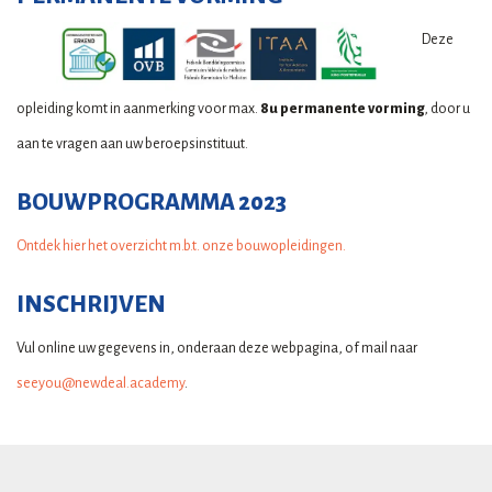
Deze
opleiding komt in aanmerking voor max.
8u permanente vorming
, door u
aan te vragen aan uw beroepsinstituut.
BOUWPROGRAMMA 2023
Ontdek hier het overzicht m.b.t. onze bouwopleidingen.
INSCHRIJVEN
Vul online uw gegevens in, onderaan deze webpagina, of mail naar
seeyou@newdeal.academy
.