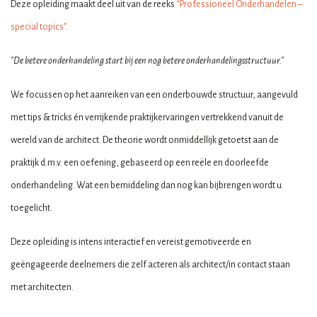
Deze opleiding maakt deel uit van de reeks
“Professioneel Onderhandelen –
special topics”
.
"De betere onderhandeling start bij een nog betere onderhandelingsstructuur."
We focussen op het aanreiken van een onderbouwde structuur, aangevuld
met tips & tricks én verrijkende praktijkervaringen vertrekkend vanuit de
wereld van de architect. De theorie wordt onmiddellijk getoetst aan de
praktijk d.m.v. een oefening, gebaseerd op een reële en doorleefde
onderhandeling. Wat een bemiddeling dan nog kan bijbrengen wordt u
toegelicht.
Deze opleiding is intens interactief en vereist gemotiveerde en
geëngageerde deelnemers die zelf acteren als architect/in contact staan
met architecten.