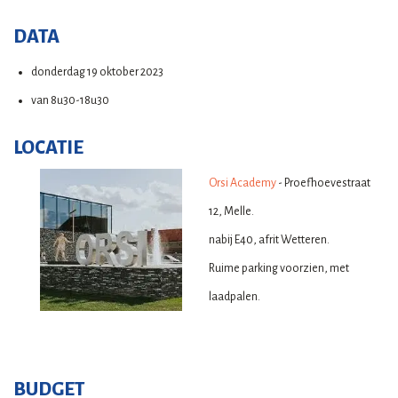
DATA
donderdag 19 oktober 2023
van 8u30-18u30
LOCATIE
Orsi Academy
- Proefhoevestraat
12, Melle.
nabij E40, afrit Wetteren.
Ruime parking voorzien, met
laadpalen.
BUDGET