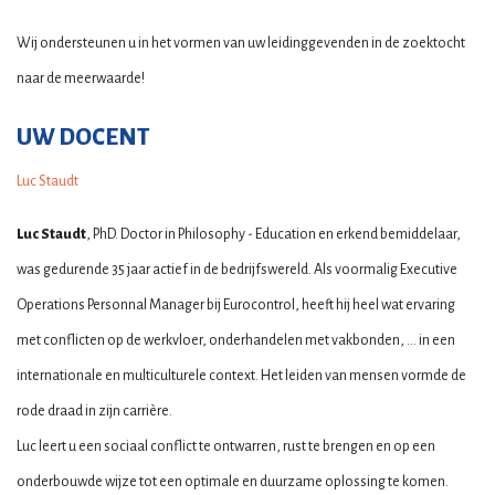
Wij ondersteunen u in het vormen van uw leidinggevenden in de zoektocht
naar de meerwaarde!
UW DOCENT
Luc Staudt
Luc Staudt
, PhD. Doctor in Philosophy - Education en erkend bemiddelaar,
was gedurende 35 jaar actief in de bedrijfswereld. Als voormalig Executive
Operations Personnal Manager bij Eurocontrol, heeft hij heel wat ervaring
met conflicten op de werkvloer, onderhandelen met vakbonden, ... in een
internationale en multiculturele context. Het leiden van mensen vormde de
rode draad in zijn carrière.
Luc leert u een sociaal conflict te ontwarren, rust te brengen en op een
onderbouwde wijze tot een optimale en duurzame oplossing te komen.