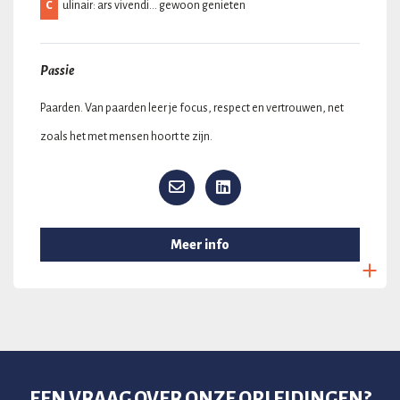
C
ulinair: ars vivendi... gewoon genieten
Passie
Paarden. Van paarden leer je focus, respect en vertrouwen, net
zoals het met mensen hoort te zijn.
Meer info
EEN VRAAG OVER ONZE OPLEIDINGEN?