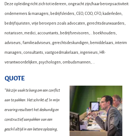
Deze opleiding richt zich tot iedereen, ongeacht zijn/haar beroepsactiviteit:
ondernemers & managers, bedrijfsleiders, CEO, COO, CFO, kaderleden,
bedrijfsjuristen, vrije beroepers zoals advocaten, gerechtsdeurwaarders,
notarissen, medici, accountants, bedrijfsrevisoren,... boekhouders,
adviseurs, familieadviseurs, gerechtsdeskundigen, bemiddelaars, interim
managers, consultants, vastgoedmakelaars, ingenieurs, HR-
verantwoordelijken, psychologen, ombudsmannen, ...
QUOTE
"We zijn vaak te bang om een conflict
aan te pakken. Het schrikt af. In mijn
ervaring resulteert het deskundig en
constructief aanpakken van een
geschil altijd in een betere oplossing,