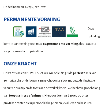
De deelnameprijs € 795, excl. btw.
PERMANENTE VORMING
Deze
opleiding
komt in aanmerking voor max.
8u permanente vorming
, door u aan te
vragen aan uw beroepsinstituut.
ONZE KRACHT
De kracht van een NEW DEAL ACADEMY opleiding is de
perfecte mix
van
een juridische onderbouw, een psychosociale bovenbouw, de illustratie
vanuit de praktijk en de toets aan de werkelijkheid. We hechten groot belang
aan
toepassingsoefeningen
. Hiervoor doen we beroep op onze
praktijkdocenten die u persoonlijk begeleiden, evalueren en bijsturen.