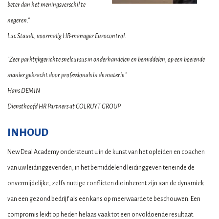
beter dan het meningsverschil te
negeren."
Luc Staudt, voormalig HR-manager Eurocontrol.
"Zeer parktijkgerichte snelcursus in onderhandelen en bemiddelen, op een boeiende
manier gebracht door professionals in de materie."
Hans DEMIN
Diensthoofd HR Partners at COLRUYT GROUP
INHOUD
New Deal Academy ondersteunt u in de kunst van het opleiden en coachen
van uw leidinggevenden, in het bemiddelend leidinggeven teneinde de
onvermijdelijke, zelfs nuttige conflicten die inherent zijn aan de dynamiek
van een gezond bedrijf als een kans op meerwaarde te beschouwen. Een
compromis leidt op heden helaas vaak tot een onvoldoende resultaat.