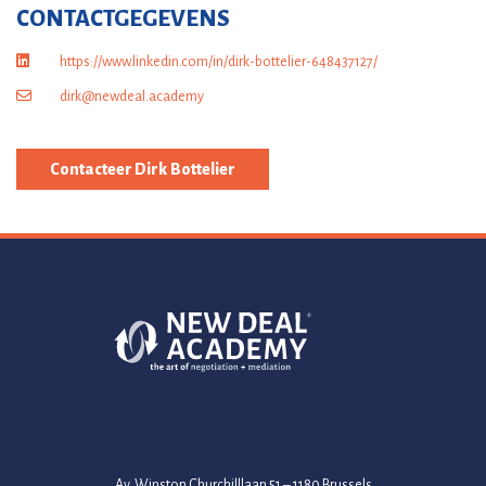
CONTACTGEGEVENS
https://www.linkedin.com/in/dirk-bottelier-648437127/
dirk@newdeal.academy
Contacteer Dirk Bottelier
Av. Winston Churchilllaan 51 – 1180 Brussels