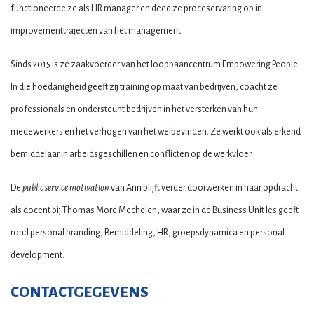
functioneerde ze als HR manager en deed ze proceservaring op in
improvementtrajecten van het management.
Sinds 2015 is ze zaakvoerder van het loopbaancentrum Empowering People.
In die hoedanigheid geeft zij training op maat van bedrijven, coacht ze
professionals en ondersteunt bedrijven in het versterken van hun
medewerkers en het verhogen van het welbevinden. Ze werkt ook als erkend
bemiddelaar in arbeidsgeschillen en conflicten op de werkvloer.
De
public service motivatio
n
van Ann blijft verder doorwerken in haar opdracht
als docent bij Thomas More Mechelen, waar ze in de Business Unit les geeft
rond personal branding, Bemiddeling, HR, groepsdynamica en personal
development.
CONTACTGEGEVENS