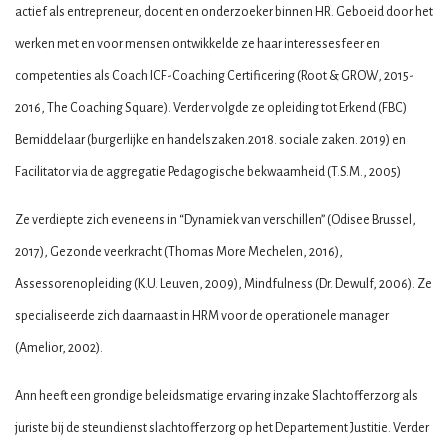
actief als entrepreneur, docent en onderzoeker binnen HR. Geboeid door het
werken met en voor mensen ontwikkelde ze haar interessesfeer en
competenties als Coach ICF-Coaching Certificering (Root & GROW, 2015-
2016, The Coaching Square). Verder volgde ze opleiding tot Erkend (FBC)
Bemiddelaar (burgerlijke en handelszaken.2018. sociale zaken. 2019) en
Facilitator via de aggregatie Pedagogische bekwaamheid (T.S.M., 2005)
Ze verdiepte zich eveneens in “Dynamiek van verschillen” (Odisee Brussel,
2017), Gezonde veerkracht (Thomas More Mechelen, 2016),
Assessorenopleiding (K.U. Leuven, 2009), Mindfulness (Dr. Dewulf, 2006). Ze
specialiseerde zich daarnaast in HRM voor de operationele manager
(Amelior, 2002).
Ann heeft een grondige beleidsmatige ervaring inzake Slachtofferzorg als
juriste bij de steundienst slachtofferzorg op het Departement Justitie. Verder