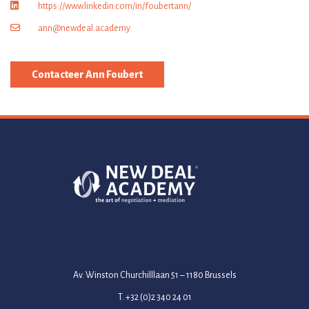
https://www.linkedin.com/in/foubertann/
ann@newdeal.academy
Contacteer Ann Foubert
Av. Winston Churchilllaan 51 – 1180 Brussels
T. +32 (0)2 340 24 01